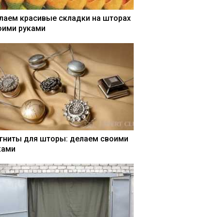
лаем красивые складки на шторах
оими руками
гниты для шторы: делаем своими
ками