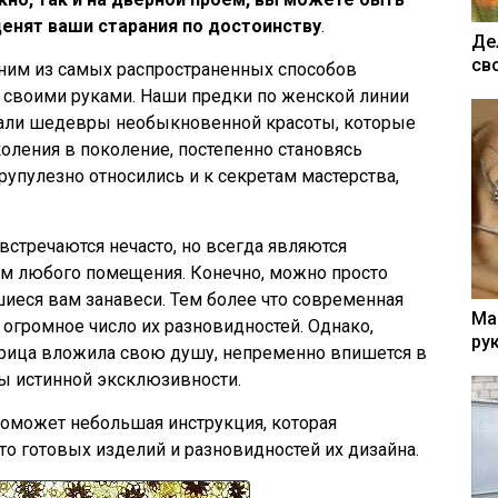
ценят ваши старания по достоинству
.
Де
св
дним из самых распространенных способов
 своими руками. Наши предки по женской линии
али шедевры необыкновенной красоты, которые
оления в поколение, постепенно становясь
пулезно относились и к секретам мастерства,
стречаются нечасто, но всегда являются
м любого помещения. Конечно, можно просто
шиеся вам занавеси. Тем более что современная
Ма
огромное число их разновидностей. Однако,
ру
ерица вложила свою душу, непременно впишется в
ты истинной эксклюзивности.
оможет небольшая инструкция, которая
ото готовых изделий и разновидностей их дизайна.