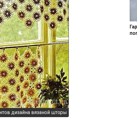
Га
по
нтов дизайна вязаной шторы